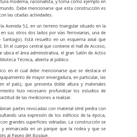
itectura moderna, racionalista, y toma como ejemplo en
 el mundo. Debe mencionarse que esta construcción es
n las citadas actividades.
 la Avenida 52, en un terreno triangular situado en la
 en sus otros dos lados por vías ferroviarias, una de
ío Santiago). Está resuelto en un esquema axial que
52. En el cuerpo central que contiene el Hall de Acceso,
se ubica el área administrativa, el gran Salón de Actos
lioteca Técnica, abierta al público.
rico en el cual debe mencionarse que se destaca el
equipamiento de mayor envergadura, en particular, las
n el país), que presenta doble altura y materiales
pamiento hizo necesario profundizar los estudios de
actitud de las mediciones a realizar.
mbinan partes revocadas con material símil piedra con
esultando una expresión de los edificios de la época,
on grandes superficies vidriadas. La construcción se
pal y enmarcada en un parque que la rodea y que se
ntes al Paseo del Bosque.