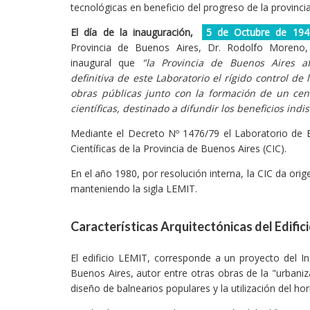
tecnológicas en beneficio del progreso de la provinci
El día de la inauguración,
5 de Octubre de 194
Provincia de Buenos Aires, Dr. Rodolfo Moreno,
inaugural que
"la Provincia de Buenos Aires af
definitiva de este Laboratorio el rígido control de 
obras públicas junto con la formación de un cent
científicas, destinado a difundir los beneficios ind
Mediante el Decreto Nº 1476/79 el Laboratorio de E
Científicas de la Provincia de Buenos Aires (CIC).
En el año 1980, por resolución interna, la CIC da orig
manteniendo la sigla LEMIT.
Características Arquitectónicas del Edifi
El edificio LEMIT, corresponde a un proyecto del In
Buenos Aires, autor entre otras obras de la "urbani
diseño de balnearios populares y la utilización del 