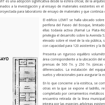
MIT es una adopción significativa desde la esfera oficial, de la arqu
tinados a la investigación y al ensayo de materiales existentes en
royectada para laboratorio de ensayo de materiales y que continúa co
El edificio LEMIT se halla ubicado sobre
periferia del Paseo del Bosque, limitado
ellas todavía activa (Ramal La Plata-R
privilegia el desarrollo sobre la Avenida 
elevado sobre el nivel de la vía pública, 
con capacidad para 120 asistentes y la Bib
Presenta un riguroso equilibro volumét
área correspondiente a la ubicación del 
prensas de 500 Tn. y 250 Tn. (únicas e
diferenciados. La instalación del equi
suelos y vibracionales para asegurar la ex
En lo que concierne a la estética, se co
otras en la que se expone el ladrillo, r
completado por cerramientos metálicos c
encuentra retirada de la línea munici
integra por las especies arbóreas existe