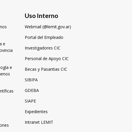
Uso Interno
enos
Webmail (@lemit.gov.ar)
Portal del Empleado
a e
Investigadores CIC
ovincia
Personal de Apoyo CIC
logía e
Becas y Pasantias CIC
Buenos
SIBIPA
GDEBA
ntíficas
SIAPE
Expedientes
Intranet LEMIT
iones